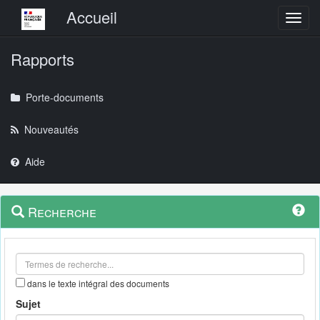
Menu principal
Accueil
Toggl
Rapports
Porte-documents
Nouveautés
Aide
Menu
Navigation
Recherche
contextuel
et
outils
annexes
dans le texte intégral des documents
Sujet