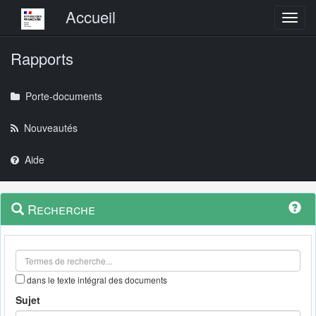
Menu principal
Accueil
Toggl
Rapports
Porte-documents
Nouveautés
Aide
Menu
Navigation
Recherche
contextuel
et
outils
annexes
dans le texte intégral des documents
Sujet