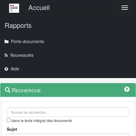
Menu principal
Accueil
Toggl
Rapports
Porte-documents
Nouveautés
Aide
Menu
Navigation
Recherche
contextuel
et
outils
annexes
dans le texte intégral des documents
Sujet