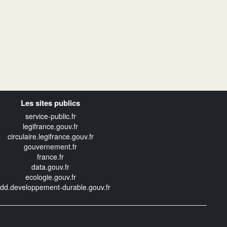
Les sites publics
service-public.fr
legifrance.gouv.fr
circulaire.legifrance.gouv.fr
gouvernement.fr
france.fr
data.gouv.fr
ecologie.gouv.fr
edd.developpement-durable.gouv.fr