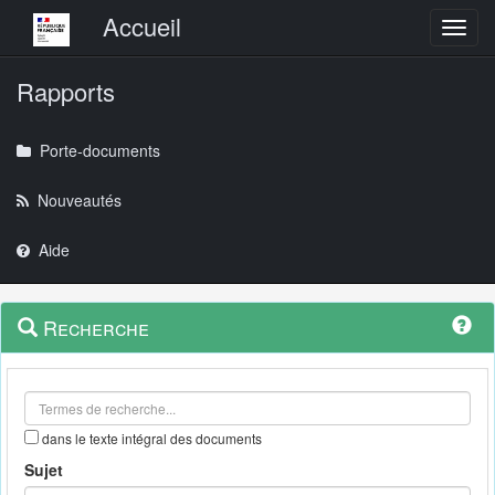
Menu principal
Accueil
Toggl
Rapports
Porte-documents
Nouveautés
Aide
Menu
Navigation
Recherche
contextuel
et
outils
annexes
dans le texte intégral des documents
Sujet