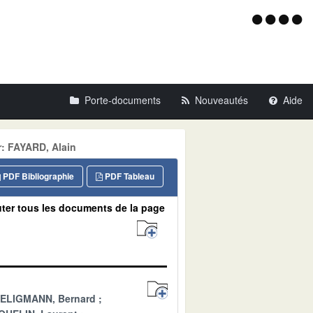
Menu
d'acce
Porte-documents
Nouveautés
Aide
: FAYARD, Alain
PDF Bibliographie
PDF Tableau
ter tous les documents de la page
ELIGMANN, Bernard