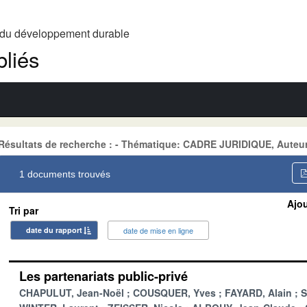
t du développement durable
liés
Résultats de recherche : - Thématique: CADRE JURIDIQUE, Auteur
1 documents trouvés
Ajou
Tri par
date du rapport
date de mise en ligne
Les partenariats public-privé
CHAPULUT, Jean-Noël
COUSQUER, Yves
FAYARD, Alain
S