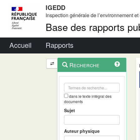
IGEDD
Inspection générale de l’environnement e
Base des rapports pub
Menu principal
Accueil
Rapports
Menu
Navigation
Recherche
contextuel
et
outils
annexes
dans le texte intégral des
documents
Sujet
Auteur physique