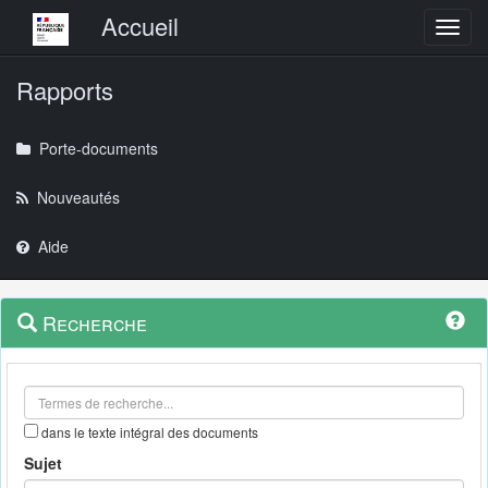
Menu principal
Accueil
Toggl
Rapports
Porte-documents
Nouveautés
Aide
Menu
Navigation
Recherche
contextuel
et
outils
annexes
dans le texte intégral des documents
Sujet