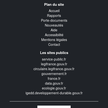
Navigation
Plan du site
transverse
Accueil
Rapports
Porte-documents
Nouveautés
Aide
Accessibilité
Mentions légales
Contact
Les sites publics
service-public.fr
legifrance.gouv.fr
circulaire.legifrance.gouv.fr
gouvernement.fr
france.fr
data.gouv.fr
ecologie.gouv.fr
igedd.developpement-durable.gouv.fr