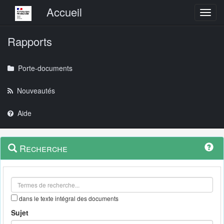
Menu principal
Accueil
Toggl
Rapports
Porte-documents
Nouveautés
Aide
Menu
Navigation
Recherche
contextuel
et
outils
annexes
dans le texte intégral des documents
Sujet