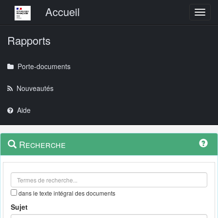
Menu principal
Accueil
Toggl
Rapports
Porte-documents
Nouveautés
Aide
Menu
Navigation
Recherche
contextuel
et
outils
annexes
dans le texte intégral des documents
Sujet