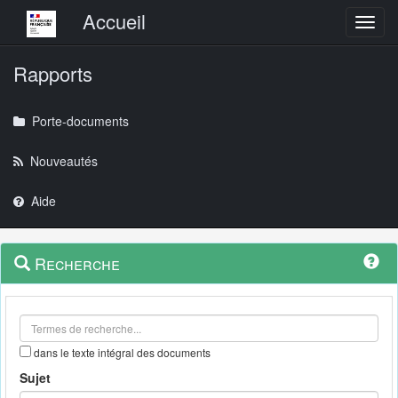
Menu principal
Accueil
Toggl
Rapports
Porte-documents
Nouveautés
Aide
Menu
Navigation
Recherche
contextuel
et
outils
annexes
dans le texte intégral des documents
Sujet