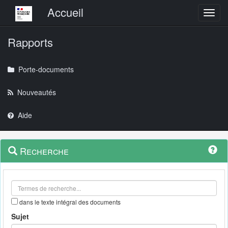
Menu principal
Accueil
Toggl
Rapports
Porte-documents
Nouveautés
Aide
Menu
Navigation
Recherche
contextuel
et
outils
annexes
dans le texte intégral des documents
Sujet