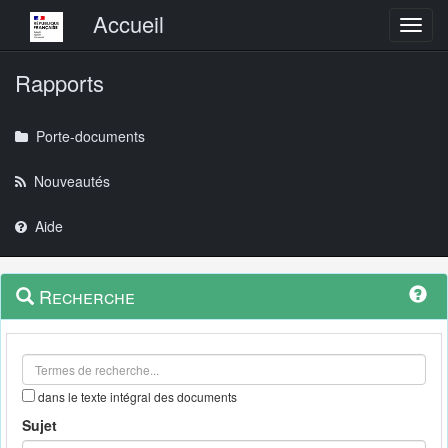
Menu principal
Accueil
Toggl
Rapports
Porte-documents
Nouveautés
Aide
Menu
Navigation
Recherche
contextuel
et
outils
annexes
dans le texte intégral des documents
Sujet