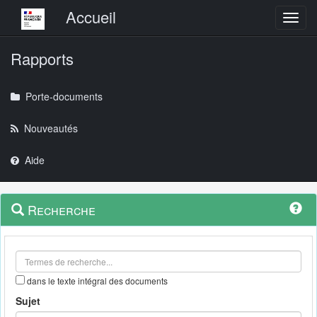
Menu principal
Accueil
Toggl
Rapports
Porte-documents
Nouveautés
Aide
Menu
Navigation
Recherche
contextuel
et
outils
annexes
dans le texte intégral des documents
Sujet