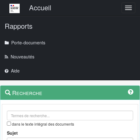
Menu principal
Accueil
Toggl
Rapports
Porte-documents
Nouveautés
Aide
Menu
Navigation
Recherche
contextuel
et
outils
annexes
dans le texte intégral des documents
Sujet