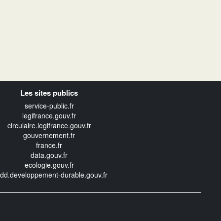
Les sites publics
service-public.fr
legifrance.gouv.fr
circulaire.legifrance.gouv.fr
gouvernement.fr
france.fr
data.gouv.fr
ecologie.gouv.fr
edd.developpement-durable.gouv.fr