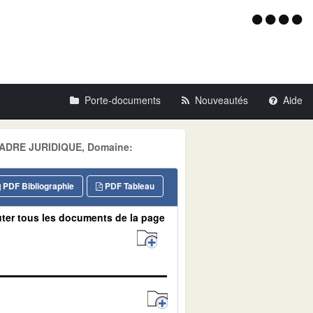
Menu
d'acce
Porte-documents
Nouveautés
Aide
: CADRE JURIDIQUE, Domaine:
PDF Bibliographie
PDF Tableau
ter tous les documents de la page