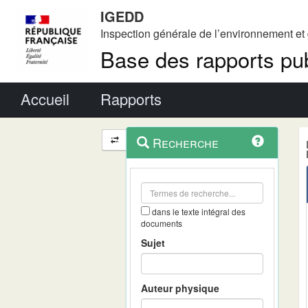
IGEDD
Inspection générale de l’environnement e
Base des rapports pub
Menu principal
Accueil
Rapports
Menu
Navigation
Recherche
contextuel
et
outils
annexes
dans le texte intégral des
documents
Sujet
Auteur physique