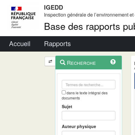
IGEDD
Inspection générale de l’environnement e
Base des rapports pub
Menu principal
Accueil
Rapports
Menu
Navigation
Recherche
contextuel
et
outils
annexes
dans le texte intégral des
documents
Sujet
Auteur physique