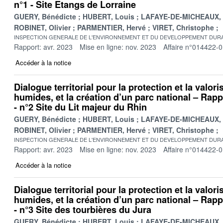
n°1 - Site Etangs de Lorraine
GUERY, Bénédicte
HUBERT, Louis
LAFAYE-DE-MICHEAUX, 
ROBINET, Olivier
PARMENTIER, Hervé
VIRET, Christophe
INSPECTION GENERALE DE L'ENVIRONNEMENT ET DU DEVELOPPEMENT DURA
Rapport: avr. 2023
Mise en ligne: nov. 2023
Affaire n°014422-
Accéder à la notice
Dialogue territorial pour la protection et la valor
humides, et la création d’un parc national – Rappo
- n°2 Site du Lit majeur du Rhin
GUERY, Bénédicte
HUBERT, Louis
LAFAYE-DE-MICHEAUX, 
ROBINET, Olivier
PARMENTIER, Hervé
VIRET, Christophe
INSPECTION GENERALE DE L'ENVIRONNEMENT ET DU DEVELOPPEMENT DURA
Rapport: avr. 2023
Mise en ligne: nov. 2023
Affaire n°014422-
Accéder à la notice
Dialogue territorial pour la protection et la valor
humides, et la création d’un parc national – Rappo
- n°3 Site des tourbières du Jura
GUERY, Bénédicte
HUBERT, Louis
LAFAYE-DE-MICHEAUX, 