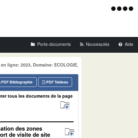
Menu
d'acce
Porte-documents
Nouveautés
Aide
e en ligne: 2023, Domaine: ECOLOGIE,
PDF Bibliographie
PDF Tableau
ter tous les documents de la page
isation des zones
rt de visite de site