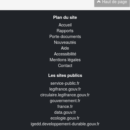
Haut de page
Navigation
Plan du site
transverse
Accueil
Rapports
Porte-documents
Nouveautés
Aide
Accessibilité
Mentions légales
Contact
Les sites publics
service-public.fr
legifrance.gouv.fr
circulaire.legifrance.gouv.fr
gouvernement.fr
france.fr
data.gouv.fr
ecologie.gouv.fr
igedd.developpement-durable.gouv.fr