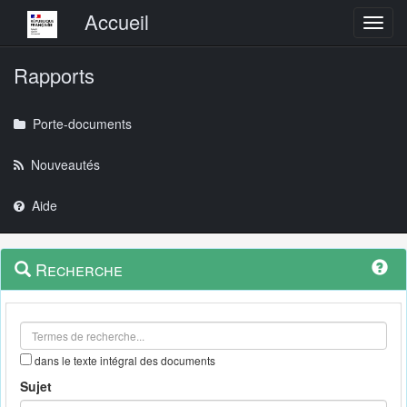
Menu principal
Accueil
Toggl
Rapports
Porte-documents
Nouveautés
Aide
Menu
Navigation
Recherche
contextuel
et
outils
annexes
dans le texte intégral des documents
Sujet