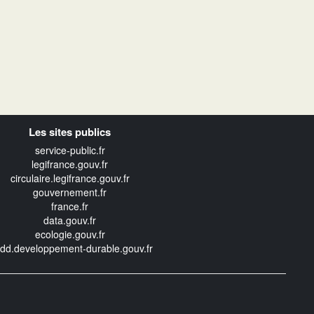
Les sites publics
service-public.fr
legifrance.gouv.fr
circulaire.legifrance.gouv.fr
gouvernement.fr
france.fr
data.gouv.fr
ecologie.gouv.fr
edd.developpement-durable.gouv.fr