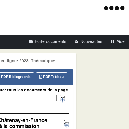
Menu
d'acce
Porte-documents
Nouveautés
Aide
 en ligne: 2023, Thématique:
PDF Bibliographie
PDF Tableau
ter tous les documents de la page
 Châtenay-en-France
 à la commission