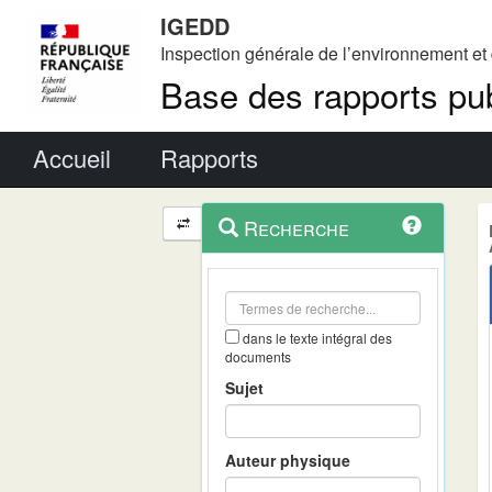
IGEDD
Inspection générale de l’environnement e
Base des rapports pub
Menu principal
Accueil
Rapports
Menu
Navigation
Recherche
contextuel
et
outils
annexes
dans le texte intégral des
documents
Sujet
Auteur physique