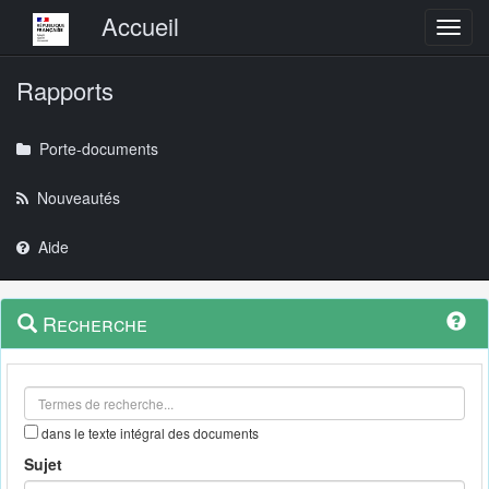
Menu principal
Accueil
Toggl
Rapports
Porte-documents
Nouveautés
Aide
Menu
Navigation
Recherche
contextuel
et
outils
annexes
dans le texte intégral des documents
Sujet