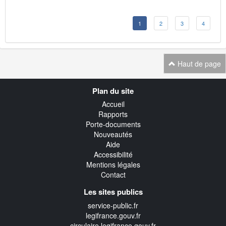
1
2
3
4
Haut de page
Navigation
Plan du site
transverse
Accueil
Rapports
Porte-documents
Nouveautés
Aide
Accessibilité
Mentions légales
Contact
Les sites publics
service-public.fr
legifrance.gouv.fr
circulaire.legifrance.gouv.fr