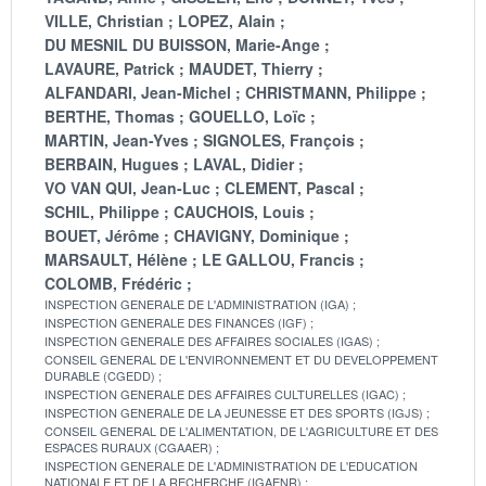
VILLE, Christian
LOPEZ, Alain
DU MESNIL DU BUISSON, Marie-Ange
LAVAURE, Patrick
MAUDET, Thierry
ALFANDARI, Jean-Michel
CHRISTMANN, Philippe
BERTHE, Thomas
GOUELLO, Loïc
MARTIN, Jean-Yves
SIGNOLES, François
BERBAIN, Hugues
LAVAL, Didier
VO VAN QUI, Jean-Luc
CLEMENT, Pascal
SCHIL, Philippe
CAUCHOIS, Louis
BOUET, Jérôme
CHAVIGNY, Dominique
MARSAULT, Hélène
LE GALLOU, Francis
COLOMB, Frédéric
INSPECTION GENERALE DE L'ADMINISTRATION (IGA)
INSPECTION GENERALE DES FINANCES (IGF)
INSPECTION GENERALE DES AFFAIRES SOCIALES (IGAS)
CONSEIL GENERAL DE L'ENVIRONNEMENT ET DU DEVELOPPEMENT
DURABLE (CGEDD)
INSPECTION GENERALE DES AFFAIRES CULTURELLES (IGAC)
INSPECTION GENERALE DE LA JEUNESSE ET DES SPORTS (IGJS)
CONSEIL GENERAL DE L'ALIMENTATION, DE L'AGRICULTURE ET DES
ESPACES RURAUX (CGAAER)
INSPECTION GENERALE DE L'ADMINISTRATION DE L'EDUCATION
NATIONALE ET DE LA RECHERCHE (IGAENR)