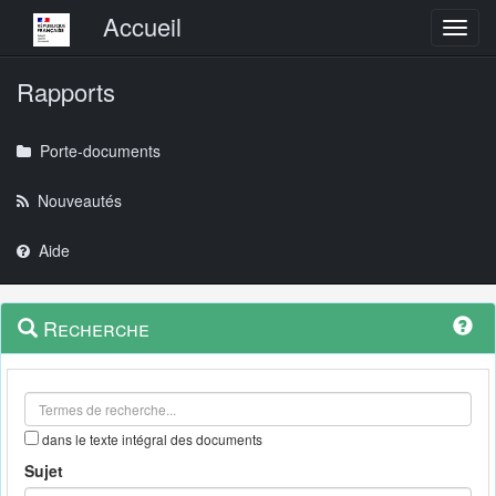
Menu principal
Accueil
Toggl
Rapports
Porte-documents
Nouveautés
Aide
Menu
Navigation
Recherche
contextuel
et
outils
annexes
dans le texte intégral des documents
Sujet