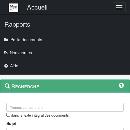
Menu principal
Accueil
Toggl
Rapports
Porte-documents
Nouveautés
Aide
Menu
Navigation
Recherche
contextuel
et
outils
annexes
dans le texte intégral des documents
Sujet