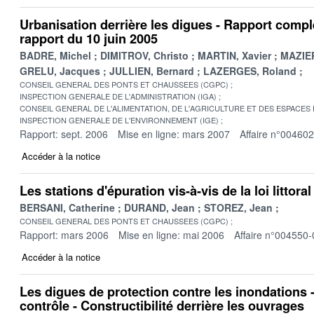
Urbanisation derrière les digues - Rapport comp
rapport du 10 juin 2005
BADRE, Michel
DIMITROV, Christo
MARTIN, Xavier
MAZIER
GRELU, Jacques
JULLIEN, Bernard
LAZERGES, Roland
CONSEIL GENERAL DES PONTS ET CHAUSSEES (CGPC)
INSPECTION GENERALE DE L'ADMINISTRATION (IGA)
CONSEIL GENERAL DE L'ALIMENTATION, DE L'AGRICULTURE ET DES ESPACES
INSPECTION GENERALE DE L'ENVIRONNEMENT (IGE)
Rapport: sept. 2006
Mise en ligne: mars 2007
Affaire n°00460
Accéder à la notice
Les stations d'épuration vis-à-vis de la loi littora
BERSANI, Catherine
DURAND, Jean
STOREZ, Jean
CONSEIL GENERAL DES PONTS ET CHAUSSEES (CGPC)
Rapport: mars 2006
Mise en ligne: mai 2006
Affaire n°004550-
Accéder à la notice
Les digues de protection contre les inondations 
contrôle - Constructibilité derrière les ouvrages