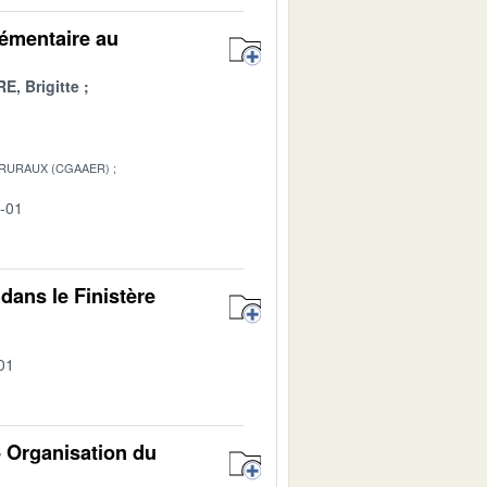
lémentaire au
E, Brigitte
 RURAUX (CGAAER)
2-01
l dans le Finistère
01
- Organisation du