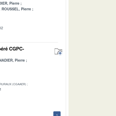
ER, Pierre
ROUSSEL, Pierre
02
ibéré CGPC-
ADIER, Pierre
 RURAUX (CGAAER)
1
1