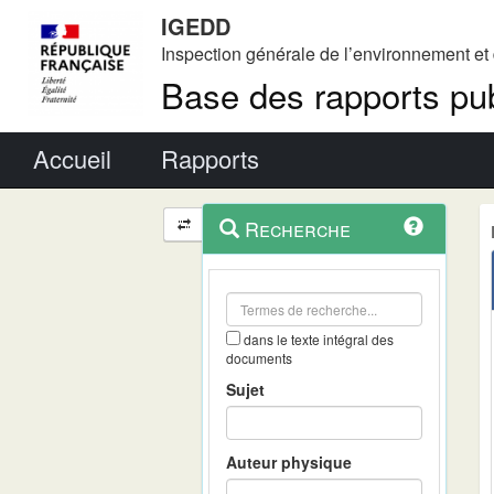
IGEDD
Inspection générale de l’environnement e
Base des rapports pub
Menu principal
Accueil
Rapports
Menu
Navigation
Recherche
contextuel
et
outils
annexes
dans le texte intégral des
documents
Sujet
Auteur physique