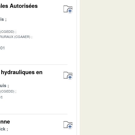
les Autorisées
is
 (CGEDD)
 RURAUX (CGAAER)
-01
s hydrauliques en
uis
 (CGEDD)
01
onne
ick