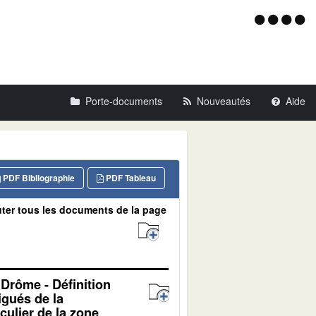
Menu
d'acce
Porte-documents
Nouveautés
Aide
PDF Bibliographie
PDF Tableau
ter tous les documents de la page
 Drôme - Définition
igués de la
culier de la zone