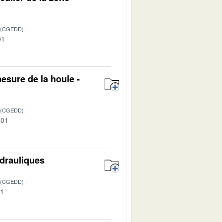
 (CGEDD)
01
esure de la houle -
 (CGEDD)
-01
ydrauliques
 (CGEDD)
01