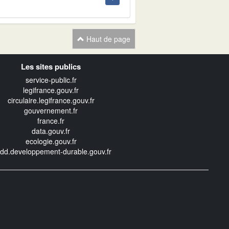
Haut de page
Les sites publics
service-public.fr
legifrance.gouv.fr
circulaire.legifrance.gouv.fr
gouvernement.fr
france.fr
data.gouv.fr
ecologie.gouv.fr
edd.developpement-durable.gouv.fr