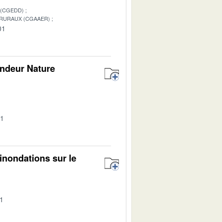
 (CGEDD)
 RURAUX (CGAAER)
01
andeur Nature
01
inondations sur le
01