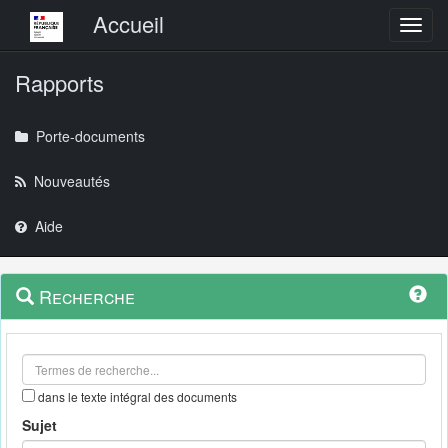
Menu principal
Accueil
Toggl
Rapports
Porte-documents
Nouveautés
Aide
Menu
Navigation
Recherche
contextuel
et
outils
annexes
dans le texte intégral des documents
Sujet