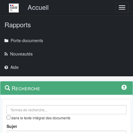
Menu principal
Accueil
Toggl
Rapports
Porte-documents
Nouveautés
Aide
Menu
Navigation
Recherche
contextuel
et
outils
annexes
dans le texte intégral des documents
Sujet