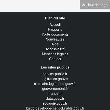
Haut de page
Navigation
Plan du site
transverse
Accueil
Rapports
Porte-documents
Nouveautés
Aide
Accessibilité
Mentions légales
Contact
Les sites publics
service-public.fr
legifrance.gouv.fr
circulaire.legifrance.gouv.fr
gouvernement.fr
france.fr
data.gouv.fr
ecologie.gouv.fr
igedd.developpement-durable.gouv.fr