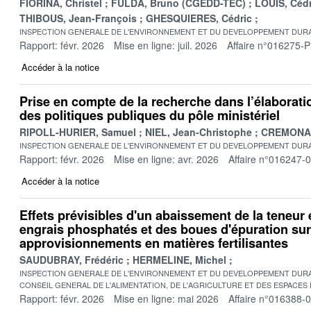
FIORINA, Christel
FULDA, Bruno (CGEDD-TEC)
LOUIS, Cédr
THIBOUS, Jean-François
GHESQUIERES, Cédric
INSPECTION GENERALE DE L'ENVIRONNEMENT ET DU DEVELOPPEMENT DURA
Rapport: févr. 2026
Mise en ligne: juil. 2026
Affaire n°016275-P
Accéder à la notice
Prise en compte de la recherche dans l’élaboratio
des politiques publiques du pôle ministériel
RIPOLL-HURIER, Samuel
NIEL, Jean-Christophe
CREMONA, 
INSPECTION GENERALE DE L'ENVIRONNEMENT ET DU DEVELOPPEMENT DURA
Rapport: févr. 2026
Mise en ligne: avr. 2026
Affaire n°016247-
Accéder à la notice
Effets prévisibles d'un abaissement de la teneu
engrais phosphatés et des boues d'épuration sur
approvisionnements en matières fertilisantes
SAUDUBRAY, Frédéric
HERMELINE, Michel
INSPECTION GENERALE DE L'ENVIRONNEMENT ET DU DEVELOPPEMENT DURA
CONSEIL GENERAL DE L'ALIMENTATION, DE L'AGRICULTURE ET DES ESPACES
Rapport: févr. 2026
Mise en ligne: mai 2026
Affaire n°016388-