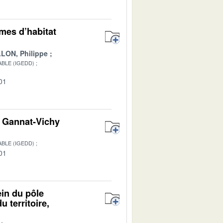
rmes d’habitat
LON, Philippe
BLE (IGEDD)
01
on Gannat-Vichy
BLE (IGEDD)
01
ein du pôle
 territoire,