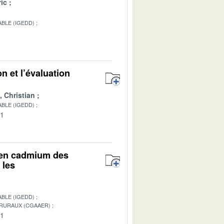
ic
BLE (IGEDD)
n et l’évaluation
Christian
BLE (IGEDD)
01
r en cadmium des
 les
BLE (IGEDD)
 RURAUX (CGAAER)
01