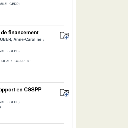
BLE (IGEDD)
1
es de financement
BER, Anne-Caroline
BLE (IGEDD)
 RURAUX (CGAAER)
1
 Rapport en CSSPP
BLE (IGEDD)
2