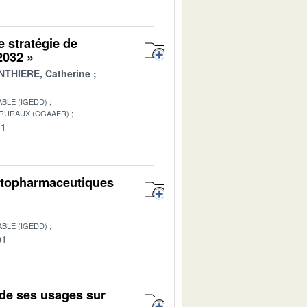
e stratégie de
 2032 »
THIERE, Catherine
BLE (IGEDD)
 RURAUX (CGAAER)
01
hytopharmaceutiques
BLE (IGEDD)
01
de ses usages sur