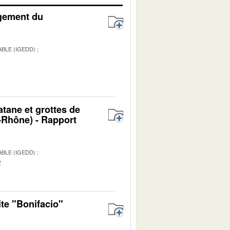
agement du
BLE (IGEDD)
atane et grottes de
Rhône) - Rapport
BLE (IGEDD)
2
ite "Bonifacio"