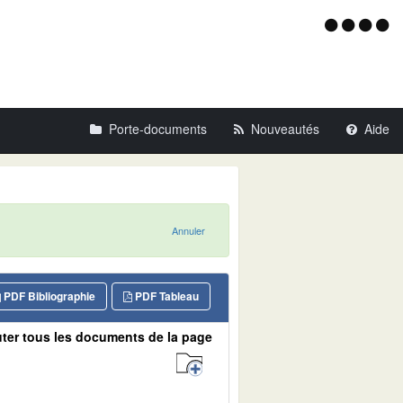
Menu
d'acce
Porte-documents
Nouveautés
Aide
Annuler
PDF Bibliographie
PDF Tableau
ter tous les documents de la page