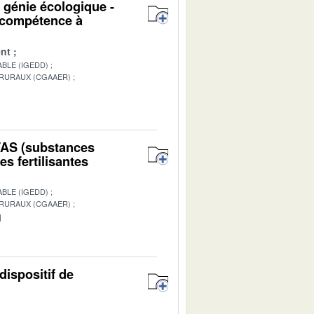
u génie écologique -
n compétence à
nt
BLE (IGEDD)
 RURAUX (CGAAER)
1
PFAS (substances
s fertilisantes
BLE (IGEDD)
 RURAUX (CGAAER)
1
dispositif de