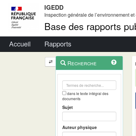
IGEDD
Inspection générale de l’environnement e
Base des rapports pub
Menu principal
Accueil
Rapports
Menu
Navigation
Recherche
contextuel
et
outils
annexes
dans le texte intégral des
documents
Sujet
Auteur physique