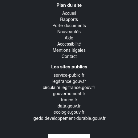
Navigation
Plan du site
transverse
Accueil
Rapports
Porte-documents
Nouveautés
Aide
Accessibilité
Mentions légales
Contact
Les sites publics
service-public.fr
legifrance.gouv.fr
circulaire.legifrance.gouv.fr
gouvernement.fr
france.fr
data.gouv.fr
ecologie.gouv.fr
igedd.developpement-durable.gouv.fr