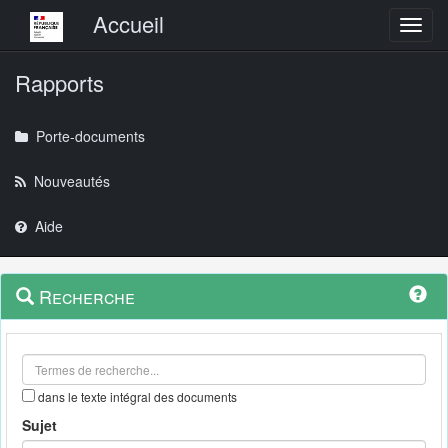
Menu principal
Accueil
Toggl
Rapports
Porte-documents
Nouveautés
Aide
Menu
Navigation
Recherche
contextuel
et
outils
annexes
dans le texte intégral des documents
Sujet