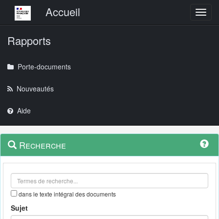
Menu principal
Accueil
Toggl
Rapports
Porte-documents
Nouveautés
Aide
Menu
Navigation
Recherche
contextuel
et
outils
annexes
dans le texte intégral des documents
Sujet