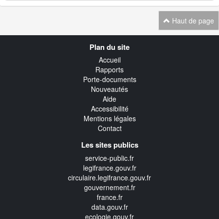
Haut de page
Navigation
Plan du site
transverse
Accueil
Rapports
Porte-documents
Nouveautés
Aide
Accessibilité
Mentions légales
Contact
Les sites publics
service-public.fr
legifrance.gouv.fr
circulaire.legifrance.gouv.fr
gouvernement.fr
france.fr
data.gouv.fr
ecologie.gouv.fr