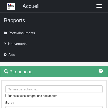
Menu principal
Accueil
Toggl
Rapports
Porte-documents
Nouveautés
Aide
Menu
Navigation
Recherche
contextuel
et
outils
annexes
dans le texte intégral des documents
Sujet