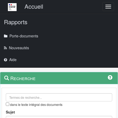
Menu principal
Accueil
Toggl
Rapports
Porte-documents
Nouveautés
Aide
Menu
Navigation
Recherche
contextuel
et
outils
annexes
dans le texte intégral des documents
Sujet