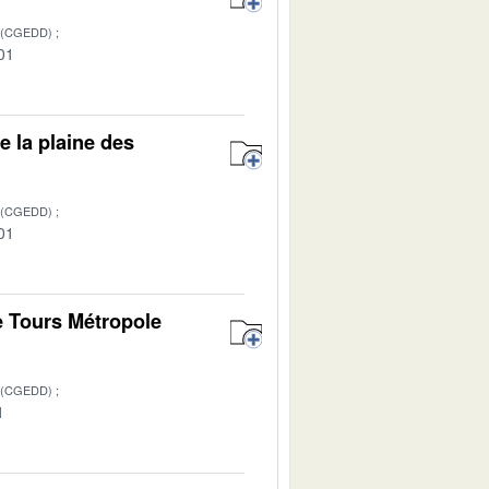
 (CGEDD)
01
e la plaine des
 (CGEDD)
01
de Tours Métropole
 (CGEDD)
1