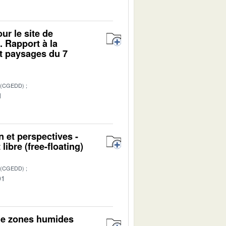
r le site de
. Rapport à la
t paysages du 7
 (CGEDD)
1
n et perspectives -
ibre (free-floating)
 (CGEDD)
01
l de zones humides