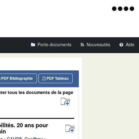
Menu
d'acce
Porte-documents
Nouveautés
Aide
PDF Bibliographie
PDF Tableau
ter tous les documents de la page
lités. 20 ans pour
ain
ue
CAUDE, Geoffroy