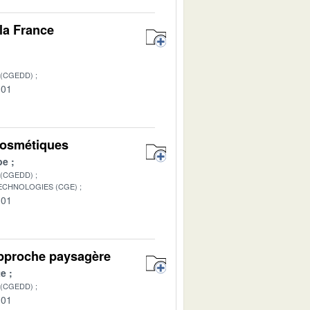
 la France
 (CGEDD)
-01
 cosmétiques
pe
 (CGEDD)
TECHNOLOGIES (CGE)
-01
’approche paysagère
te
 (CGEDD)
-01