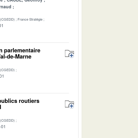
rnaud
 (CGEDD)
France Stratégie
01
on parlementaire
Val-de-Marne
 (CGEDD)
-01
publics routiers
l
 (CGEDD)
-01