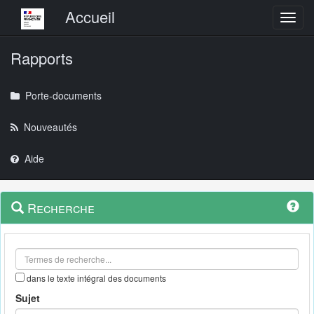
Menu principal
Accueil
Toggl
Rapports
Porte-documents
Nouveautés
Aide
Menu
Navigation
Recherche
contextuel
et
outils
annexes
dans le texte intégral des documents
Sujet