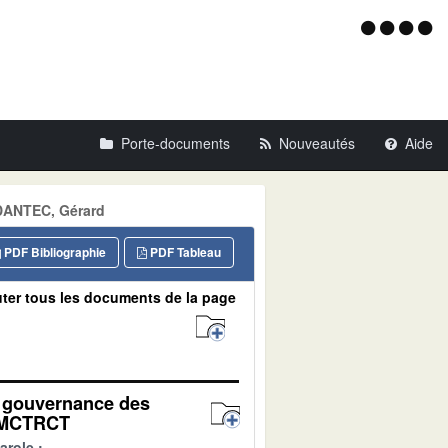
Menu
d'acce
Porte-documents
Nouveautés
Aide
 DANTEC, Gérard
PDF Bibliographie
PDF Tableau
ter tous les documents de la page
la gouvernance des
t MCTRCT
arole