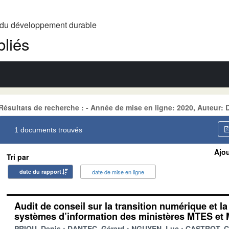
t du développement durable
liés
Résultats de recherche : - Année de mise en ligne: 2020, Auteur:
1 documents trouvés
Ajou
Tri par
date du rapport
date de mise en ligne
Audit de conseil sur la transition numérique et 
systèmes d’information des ministères MTES e
PRIOU, Denis
DANTEC, Gérard
NGUYEN, Luc
CASTROT, C