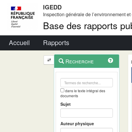
IGEDD
Inspection générale de l’environnement e
Base des rapports pub
Menu principal
Accueil
Rapports
Menu
Navigation
Recherche
contextuel
et
outils
annexes
dans le texte intégral des
documents
Sujet
Auteur physique