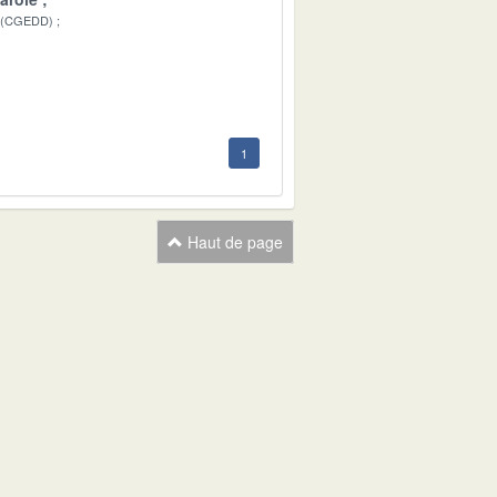
 (CGEDD)
1
1
Haut de page