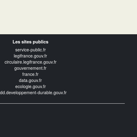
Les sites publics
service-public.fr
legifrance.gouv.fr
circulaire.legifrance.gouv.fr
gouvernement.fr
france.fr
data.gouv.fr
ecologie.gouv.fr
edd.developpement-durable.gouv.fr