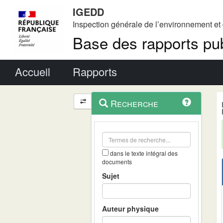
IGEDD
Inspection générale de l’environnement e
Base des rapports pub
Menu principal
Accueil
Rapports
Menu
Navigation
Recherche
contextuel
et
outils
annexes
dans le texte intégral des
documents
Sujet
Auteur physique