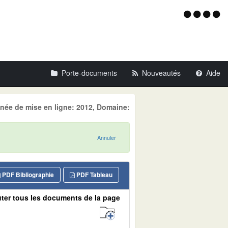
Menu
d'acce
Porte-documents
Nouveautés
Aide
nnée de mise en ligne: 2012, Domaine:
Annuler
PDF Bibliographie
PDF Tableau
ter tous les documents de la page