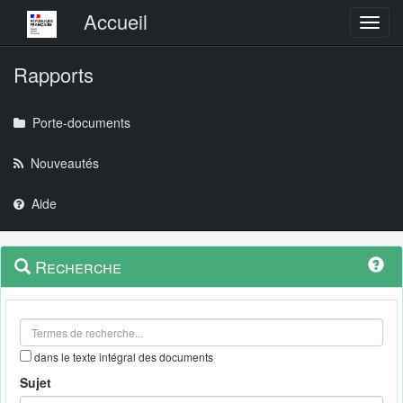
Menu principal
Accueil
Toggl
Rapports
Porte-documents
Nouveautés
Aide
Menu
Navigation
Recherche
contextuel
et
outils
annexes
dans le texte intégral des documents
Sujet