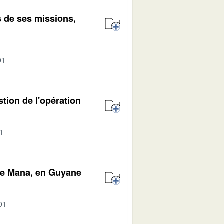
s de ses missions,
01
tion de l'opération
01
 de Mana, en Guyane
01