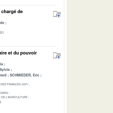
e chargé de
ude
-01
aire et du pouvoir
is
Sylvie
rard
SCHMIEDER, Eric
DES FINANCES (IGF)
IGAEN)
 DE L'AGRICULTURE
1