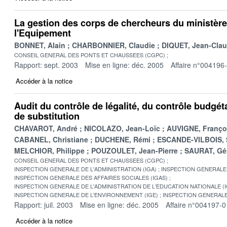
La gestion des corps de chercheurs du ministèr
l'Equipement
BONNET, Alain
CHARBONNIER, Claudie
DIQUET, Jean-Cla
CONSEIL GENERAL DES PONTS ET CHAUSSEES (CGPC)
Rapport: sept. 2003
Mise en ligne: déc. 2005
Affaire n°004196
Accéder à la notice
Audit du contrôle de légalité, du contrôle budgét
de substitution
CHAVAROT, André
NICOLAZO, Jean-Loïc
AUVIGNE, Franço
CABANEL, Christiane
DUCHENE, Rémi
ESCANDE-VILBOIS, 
MELCHIOR, Philippe
POUZOULET, Jean-Pierre
SAURAT, Gé
CONSEIL GENERAL DES PONTS ET CHAUSSEES (CGPC)
INSPECTION GENERALE DE L'ADMINISTRATION (IGA)
INSPECTION GENERALE 
INSPECTION GENERALE DES AFFAIRES SOCIALES (IGAS)
INSPECTION GENERALE DE L'ADMINISTRATION DE L'EDUCATION NATIONALE (
INSPECTION GENERALE DE L'ENVIRONNEMENT (IGE)
INSPECTION GENERALE
Rapport: juil. 2003
Mise en ligne: déc. 2005
Affaire n°004197-0
Accéder à la notice