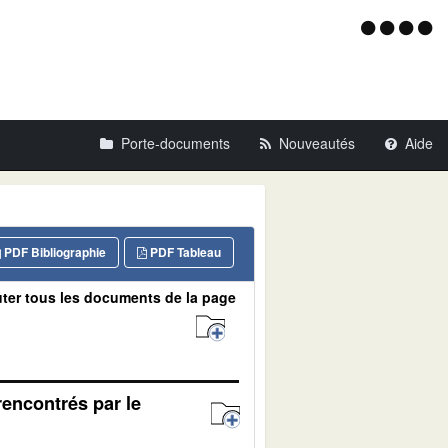
Menu
d'acce
Porte-documents
Nouveautés
Aide
PDF Bibliographie
PDF Tableau
ter tous les documents de la page
rencontrés par le