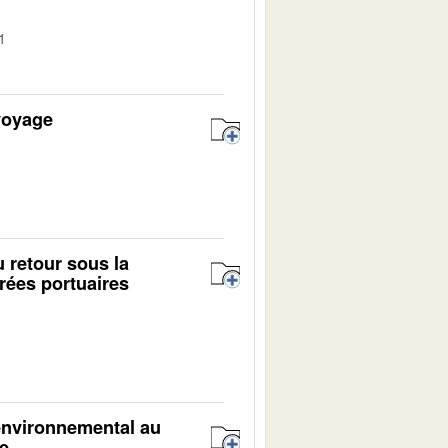
1
voyage
1
u retour sous la
rées portuaires
1
environnemental au
re