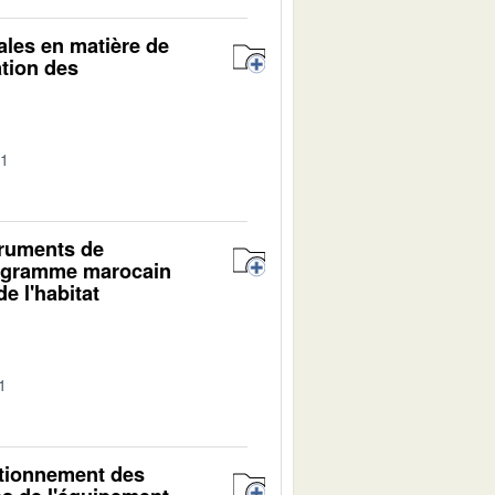
ales en matière de
ation des
01
truments de
programme marocain
e l'habitat
1
ctionnement des