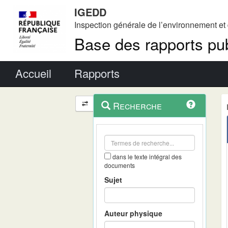
IGEDD
Inspection générale de l’environnement e
Base des rapports pub
Menu principal
Accueil
Rapports
Menu
Navigation
Recherche
contextuel
et
outils
annexes
dans le texte intégral des
documents
Sujet
Auteur physique