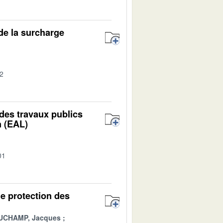
 de la surcharge
02
e des travaux publics
n (EAL)
01
de protection des
UCHAMP, Jacques