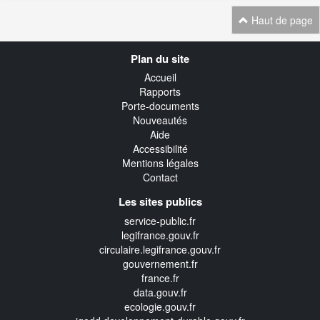
Haut de page
Navigation
Plan du site
transverse
Accueil
Rapports
Porte-documents
Nouveautés
Aide
Accessibilité
Mentions légales
Contact
Les sites publics
service-public.fr
legifrance.gouv.fr
circulaire.legifrance.gouv.fr
gouvernement.fr
france.fr
data.gouv.fr
ecologie.gouv.fr