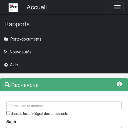
Menu principal
Accueil
Toggl
Rapports
Porte-documents
Nouveautés
Aide
Menu
Navigation
Recherche
contextuel
et
outils
annexes
dans le texte intégral des documents
Sujet