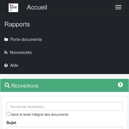
Menu principal
Accueil
Toggl
Rapports
Porte-documents
Nouveautés
Aide
Menu
Navigation
Recherche
contextuel
et
outils
annexes
dans le texte intégral des documents
Sujet