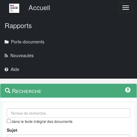
Menu principal
Accueil
Toggl
Rapports
Porte-documents
Nouveautés
Aide
Menu
Navigation
Recherche
contextuel
et
outils
annexes
dans le texte intégral des documents
Sujet