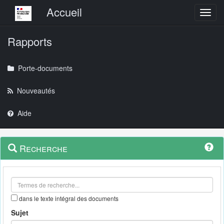
Menu principal
Accueil
Toggl
Rapports
Porte-documents
Nouveautés
Aide
Menu
Navigation
Recherche
contextuel
et
outils
annexes
dans le texte intégral des documents
Sujet