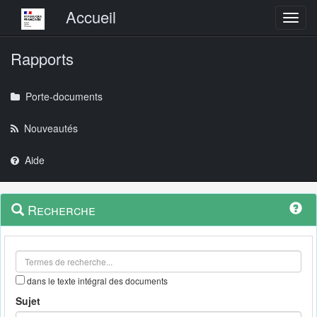
Menu principal
Accueil
Toggl
Rapports
Porte-documents
Nouveautés
Aide
Menu
Navigation
Recherche
contextuel
et
outils
annexes
dans le texte intégral des documents
Sujet