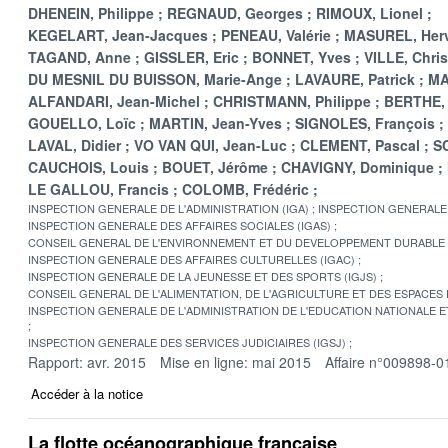
DHENEIN, Philippe
REGNAUD, Georges
RIMOUX, Lionel
KEGELART, Jean-Jacques
PENEAU, Valérie
MASUREL, Her
TAGAND, Anne
GISSLER, Eric
BONNET, Yves
VILLE, Chris
DU MESNIL DU BUISSON, Marie-Ange
LAVAURE, Patrick
MA
ALFANDARI, Jean-Michel
CHRISTMANN, Philippe
BERTHE,
GOUELLO, Loïc
MARTIN, Jean-Yves
SIGNOLES, François
LAVAL, Didier
VO VAN QUI, Jean-Luc
CLEMENT, Pascal
SC
CAUCHOIS, Louis
BOUET, Jérôme
CHAVIGNY, Dominique
LE GALLOU, Francis
COLOMB, Frédéric
INSPECTION GENERALE DE L'ADMINISTRATION (IGA)
INSPECTION GENERALE 
INSPECTION GENERALE DES AFFAIRES SOCIALES (IGAS)
CONSEIL GENERAL DE L'ENVIRONNEMENT ET DU DEVELOPPEMENT DURABLE
INSPECTION GENERALE DES AFFAIRES CULTURELLES (IGAC)
INSPECTION GENERALE DE LA JEUNESSE ET DES SPORTS (IGJS)
CONSEIL GENERAL DE L'ALIMENTATION, DE L'AGRICULTURE ET DES ESPACES
INSPECTION GENERALE DE L'ADMINISTRATION DE L'EDUCATION NATIONALE E
INSPECTION GENERALE DES SERVICES JUDICIAIRES (IGSJ)
Rapport: avr. 2015
Mise en ligne: mai 2015
Affaire n°009898-0
Accéder à la notice
La flotte océanographique française