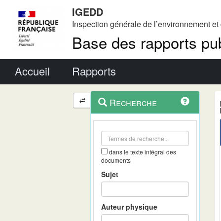
IGEDD
Inspection générale de l’environnement e
Base des rapports pub
Menu principal
Accueil
Rapports
Menu
Navigation
Recherche
contextuel
et
outils
annexes
dans le texte intégral des
documents
Sujet
Auteur physique