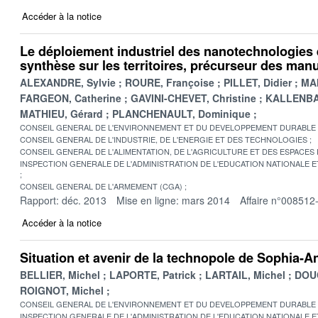
Accéder à la notice
Le déploiement industriel des nanotechnologies e
synthèse sur les territoires, précurseur des man
ALEXANDRE, Sylvie
ROURE, Françoise
PILLET, Didier
MAI
FARGEON, Catherine
GAVINI-CHEVET, Christine
KALLENBA
MATHIEU, Gérard
PLANCHENAULT, Dominique
CONSEIL GENERAL DE L'ENVIRONNEMENT ET DU DEVELOPPEMENT DURABLE
CONSEIL GENERAL DE L'INDUSTRIE, DE L'ENERGIE ET DES TECHNOLOGIES
CONSEIL GENERAL DE L'ALIMENTATION, DE L'AGRICULTURE ET DES ESPACES
INSPECTION GENERALE DE L'ADMINISTRATION DE L'EDUCATION NATIONALE E
CONSEIL GENERAL DE L'ARMEMENT (CGA)
Rapport: déc. 2013
Mise en ligne: mars 2014
Affaire n°008512
Accéder à la notice
Situation et avenir de la technopole de Sophia-An
BELLIER, Michel
LAPORTE, Patrick
LARTAIL, Michel
DOUC
ROIGNOT, Michel
CONSEIL GENERAL DE L'ENVIRONNEMENT ET DU DEVELOPPEMENT DURABLE
INSPECTION GENERALE DE L'ADMINISTRATION DE L'EDUCATION NATIONALE E