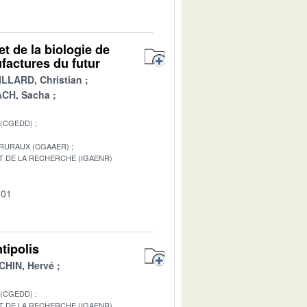
t de la biologie de
ufactures du futur
LLARD, Christian
CH, Sacha
 (CGEDD)
 RURAUX (CGAAER)
T DE LA RECHERCHE (IGAENR)
-01
tipolis
HIN, Hervé
 (CGEDD)
T DE LA RECHERCHE (IGAENR)