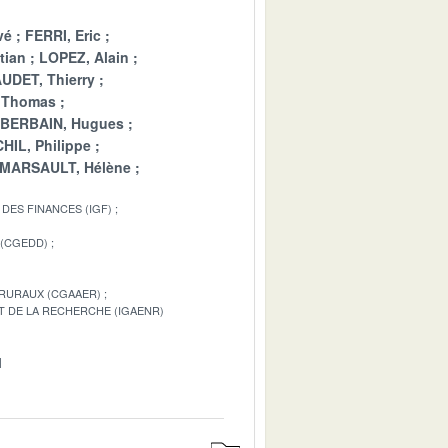
vé
FERRI, Eric
tian
LOPEZ, Alain
UDET, Thierry
 Thomas
BERBAIN, Hugues
HIL, Philippe
MARSAULT, Hélène
DES FINANCES (IGF)
 (CGEDD)
 RURAUX (CGAAER)
T DE LA RECHERCHE (IGAENR)
1