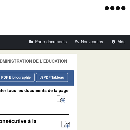
Menu
d'acce
Porte-documents
Nouveautés
Aide
L'ADMINISTRATION DE L'EDUCATION
PDF Bibliographie
PDF Tableau
ter tous les documents de la page
consécutive à la