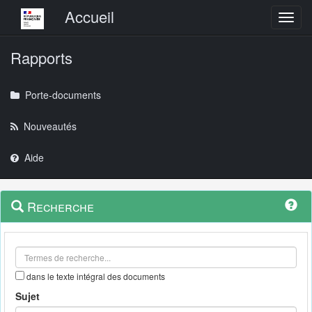
Menu principal
Accueil
Toggl
Rapports
Porte-documents
Nouveautés
Aide
Menu
Navigation
Recherche
contextuel
et
outils
annexes
dans le texte intégral des documents
Sujet