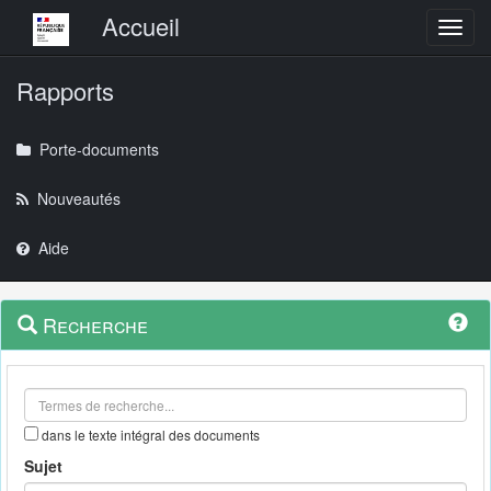
Menu principal
Accueil
Toggl
Rapports
Porte-documents
Nouveautés
Aide
Menu
Navigation
Recherche
contextuel
et
outils
annexes
dans le texte intégral des documents
Sujet