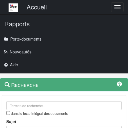
Menu principal
Accueil
Toggl
Rapports
Porte-documents
Nouveautés
Aide
Menu
Navigation
Recherche
contextuel
et
outils
annexes
dans le texte intégral des documents
Sujet