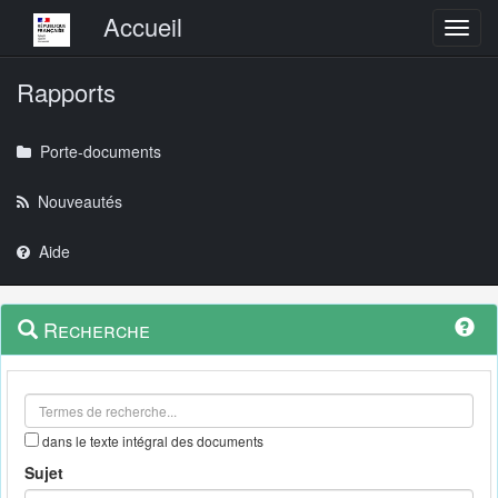
Menu principal
Accueil
Toggl
Rapports
Porte-documents
Nouveautés
Aide
Menu
Navigation
Recherche
contextuel
et
outils
annexes
dans le texte intégral des documents
Sujet