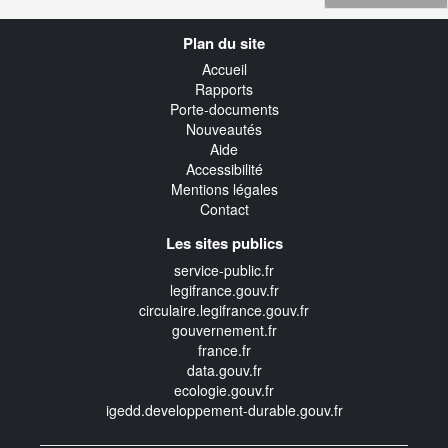
Navigation
Plan du site
transverse
Accueil
Rapports
Porte-documents
Nouveautés
Aide
Accessibilité
Mentions légales
Contact
Les sites publics
service-public.fr
legifrance.gouv.fr
circulaire.legifrance.gouv.fr
gouvernement.fr
france.fr
data.gouv.fr
ecologie.gouv.fr
igedd.developpement-durable.gouv.fr