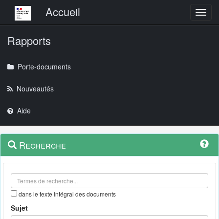
Menu principal
Accueil
Toggl
Rapports
Porte-documents
Nouveautés
Aide
Menu
Navigation
Recherche
contextuel
et
outils
annexes
dans le texte intégral des documents
Sujet