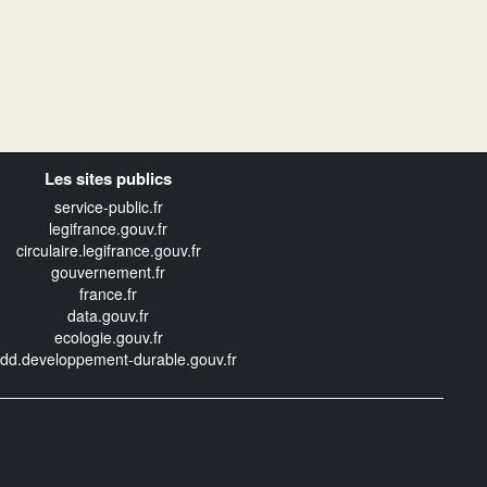
Les sites publics
service-public.fr
legifrance.gouv.fr
circulaire.legifrance.gouv.fr
gouvernement.fr
france.fr
data.gouv.fr
ecologie.gouv.fr
edd.developpement-durable.gouv.fr