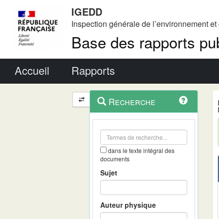
IGEDD
Inspection générale de l’environnement e
Base des rapports pub
Menu principal
Accueil
Rapports
Menu
Navigation
Recherche
contextuel
et
outils
annexes
dans le texte intégral des
documents
Sujet
Auteur physique