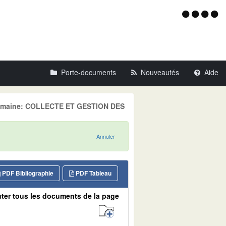
Menu
d'acce
Porte-documents
Nouveautés
Aide
, Domaine: COLLECTE ET GESTION DES
Annuler
PDF Bibliographie
PDF Tableau
ter tous les documents de la page