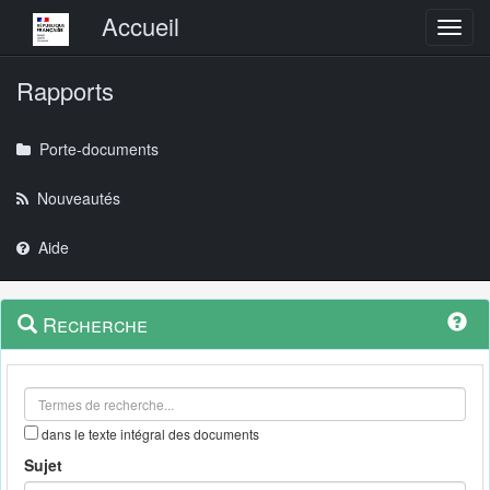
Menu principal
Accueil
Toggl
Rapports
Porte-documents
Nouveautés
Aide
Menu
Navigation
Recherche
contextuel
et
outils
annexes
dans le texte intégral des documents
Sujet