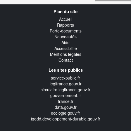
Navigation
Plan du site
transverse
Accueil
Rapports
Porte-documents
Nouveautés
Aide
Accessibilité
Mentions légales
Contact
Les sites publics
service-public.fr
legifrance.gouv.fr
circulaire.legifrance.gouv.fr
gouvernement.fr
france.fr
data.gouv.fr
ecologie.gouv.fr
igedd.developpement-durable.gouv.fr