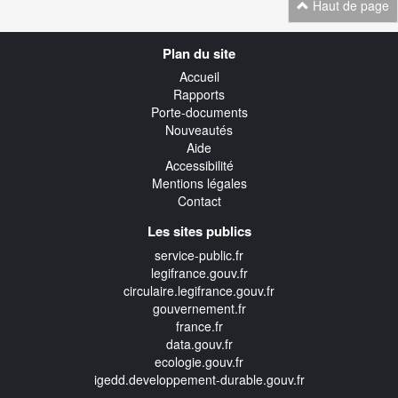
Haut de page
Navigation
Plan du site
transverse
Accueil
Rapports
Porte-documents
Nouveautés
Aide
Accessibilité
Mentions légales
Contact
Les sites publics
service-public.fr
legifrance.gouv.fr
circulaire.legifrance.gouv.fr
gouvernement.fr
france.fr
data.gouv.fr
ecologie.gouv.fr
igedd.developpement-durable.gouv.fr