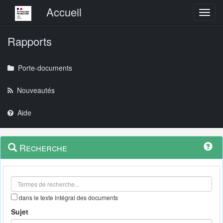
Menu principal
Accueil
Toggl
Rapports
Porte-documents
Nouveautés
Aide
Menu
Navigation
Recherche
contextuel
et
outils
annexes
dans le texte intégral des documents
Sujet