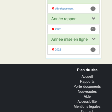
développement
1
Année rapport
2022
1
Année mise en ligne
2022
1
Navigation
Plan du site
transverse
Accueil
Rapports
Porte-documents
Nouveautés
Aide
Accessibilité
Mentions légales
Contact