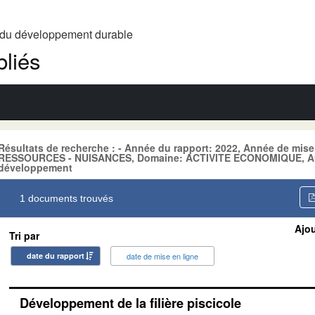
t du développement durable
liés
Résultats de recherche : - Année du rapport: 2022, Année de mise
RESSOURCES - NUISANCES, Domaine: ACTIVITE ECONOMIQUE, Aute
développement
1 documents trouvés
Ajou
Tri par
date du rapport
date de mise en ligne
Développement de la filière piscicole