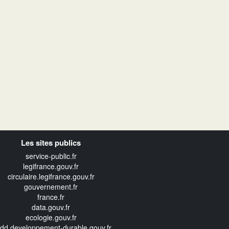
Les sites publics
service-public.fr
legifrance.gouv.fr
circulaire.legifrance.gouv.fr
gouvernement.fr
france.fr
data.gouv.fr
ecologie.gouv.fr
edd.developpement-durable.gouv.fr