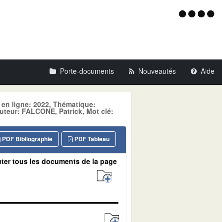
Menu
d'acce
Porte-documents
Nouveautés
Aide
 en ligne: 2022, Thématique:
ur: FALCONE, Patrick, Mot clé:
PDF Bibliographie
PDF Tableau
ter tous les documents de la page