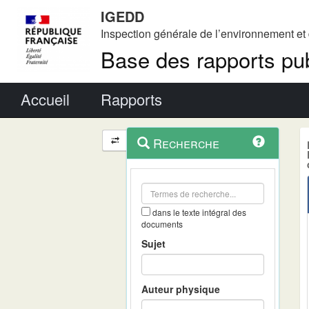
IGEDD
Inspection générale de l’environnement e
Base des rapports pub
Menu principal
Accueil
Rapports
Menu
Navigation
Recherche
contextuel
et
outils
annexes
dans le texte intégral des
documents
Sujet
Auteur physique